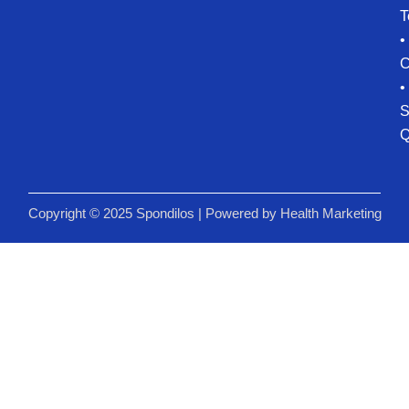
T
•
C
•
S
Q
Copyright © 2025 Spondilos | Powered by
Health Marketing