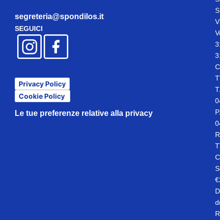
S
segreteria@spondilos.it
V
SEGUICI
V
3
3
C
T
Privacy Policy
T
Cookie Policy
0
P
Le tue preferenze relative alla privacy
0
R
T
C
S
€
D
d
R