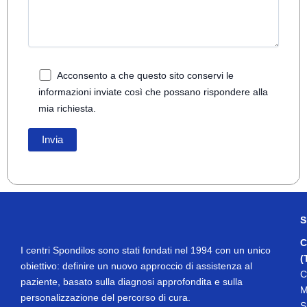
Acconsento a che questo sito conservi le
informazioni inviate così che possano rispondere alla
mia richiesta.
S
C
I centri Spondilos sono stati fondati nel 1994 con un unico
(
obiettivo: definire un nuovo approccio di assistenza al
C
paziente, basato sulla diagnosi approfondita e sulla
M
personalizzazione del percorso di cura.
S