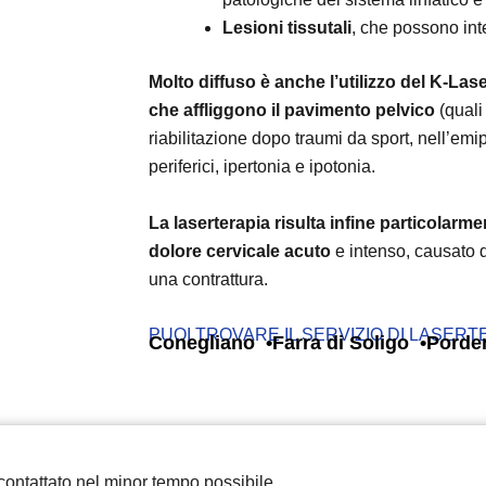
Lesioni tissutali
, che possono in
Molto diffuso è anche l’utilizzo del K-Las
che affliggono il pavimento pelvico
(quali
riabilitazione dopo traumi da sport, nell’emip
periferici, ipertonia e ipotonia.
La laserterapia risulta infine particolarme
dolore cervicale acuto
e intenso, causato 
una contrattura.
PUOI TROVARE IL SERVIZIO DI LASER
Conegliano
Farra di Soligo
Porde
ricontattato nel minor tempo possibile.