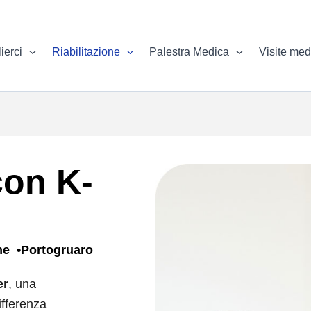
ierci
Riabilitazione
Palestra Medica
Visite med
con K-
ne
Portogruaro
er
, una
ifferenza