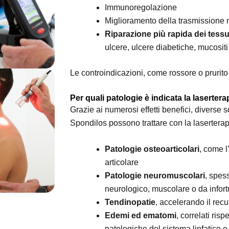
Immunoregolazione
Miglioramento della trasmissione
Riparazione più rapida dei tessut
ulcere, ulcere diabetiche, mucositi
Le controindicazioni, come rossore o prurito
Per quali patologie è indicata la lasertera
Grazie ai numerosi effetti benefici, diverse 
Spondilos possono trattare con la laserterap
Patologie osteoarticolari
, come l
articolare
Patologie neuromuscolari
, spes
neurologico, muscolare o da infortu
Tendinopatie
, accelerando il rec
Edemi ed ematomi
, correlati ris
patologiche del sistema linfatico e 