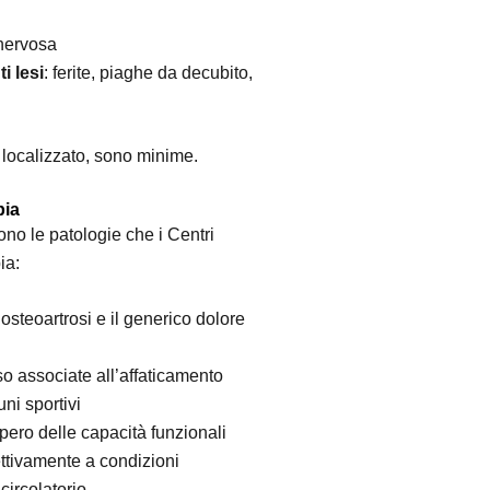
 nervosa
i lesi
: ferite, piaghe da decubito,
 localizzato, sono minime.
pia
sono le patologie che i Centri
ia:
’osteoartrosi e il generico dolore
so associate all’affaticamento
ni sportivi
upero delle capacità funzionali
pettivamente a condizioni
circolatorio