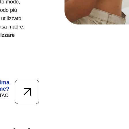
esto modo,
modo più
utilizzato
casa madre:
izzare
rima
eme?
TACI