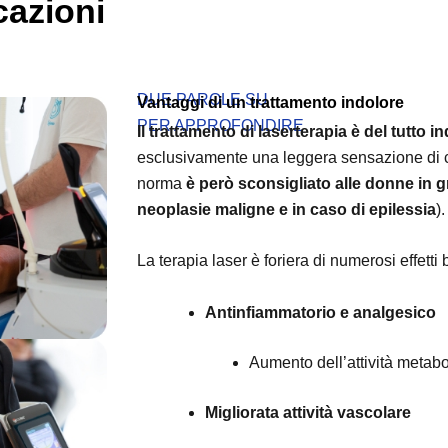
cazioni
DUE PAROLE SU
Vantaggi di un trattamento indolore
PER APPROFONDIRE
Il trattamento di laserterapia è del tutto i
esclusivamente una leggera sensazione di cal
norma
è però sconsigliato alle donne in g
neoplasie maligne e in caso di epilessia
)
La terapia laser è foriera di numerosi effetti b
Antinfiammatorio e analgesico
Aumento dell’attività metabo
Migliorata attività vascolare