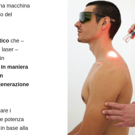
 una macchina
so del
tico
che –
 laser –
in
.
In maniera
in
igenerazione
are i
i e potenza
in base alla