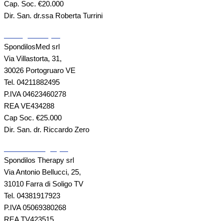
Cap. Soc. €20.000
Dir. San. dr.ssa Roberta Turrini
Portogruaro (VE)
SpondilosMed srl
Via Villastorta, 31,
30026 Portogruaro VE
Tel. 04211882495
P.IVA 04623460278
REA VE434288
Cap Soc. €25.000
Dir. San. dr. Riccardo Zero
Farra di Soligo (TV)
Spondilos Therapy srl
Via Antonio Bellucci, 25,
31010 Farra di Soligo TV
Tel. 04381917923
P.IVA 05069380268
REA TV423515