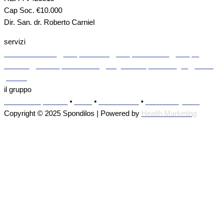
Cap Soc. €10.000
Dir. San. dr. Roberto Carniel
servizi
Palestra medica
•
Terapie fisiche
•
Terapie mediche
•
Terapie
manuali
•
Visite specialistiche
•
Diagnostica per immagini
•
Punto
prelievi
il gruppo
Il metodo Spondilos
•
Team
•
Convenzioni
•
Standard Qualità
Copyright © 2025 Spondilos | Powered by
Health Marketing