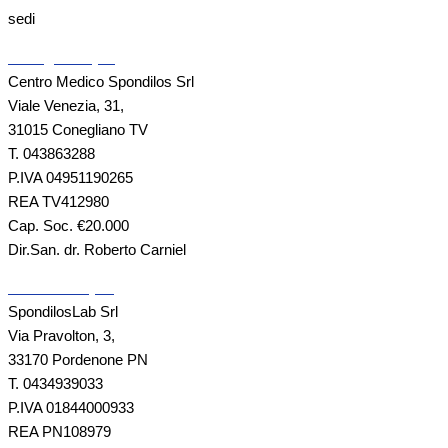
sedi
Conegliano (TV)
Centro Medico Spondilos Srl
Viale Venezia, 31,
31015 Conegliano TV
T. 043863288
P.IVA 04951190265
REA TV412980
Cap. Soc. €20.000
Dir.San. dr. Roberto Carniel
Pordenone (PN)
SpondilosLab Srl
Via Pravolton, 3,
33170 Pordenone PN
T. 0434939033
P.IVA 01844000933
REA PN108979