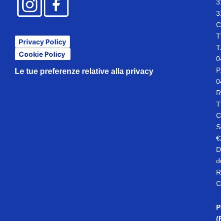
3
3
C
T
Privacy Policy
T
Cookie Policy
0
P
Le tue preferenze relative alla privacy
0
R
T
C
S
€
D
d
R
C
P
(