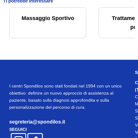
Ti potrebbe interessare
Massaggio Sportivo
Trattamen
po
S
C
I centri Spondilos sono stati fondati nel 1994 con un unico
(
obiettivo: definire un nuovo approccio di assistenza al
C
paziente, basato sulla diagnosi approfondita e sulla
M
personalizzazione del percorso di cura.
S
S
segreteria@spondilos.it
V
SEGUICI
V