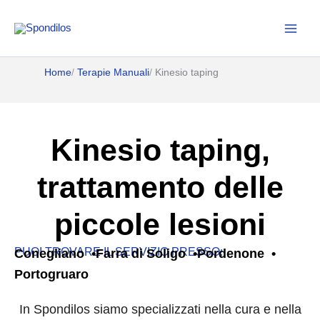
Vai
al
contenuto
Home
Terapie Manuali
Kinesio taping
Kinesio taping,
trattamento delle
piccole lesioni
PUOI TROVARE IL SERVIZIO PRESSO:
Conegliano
Farra di Soligo
Pordenone
Portogruaro
In Spondilos siamo specializzati nella cura e nella