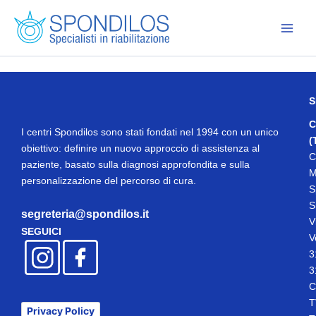
Vai
al
contenuto
S
C
I centri Spondilos sono stati fondati nel 1994 con un unico
(
obiettivo: definire un nuovo approccio di assistenza al
C
paziente, basato sulla diagnosi approfondita e sulla
M
personalizzazione del percorso di cura.
S
S
segreteria@spondilos.it
V
SEGUICI
V
3
3
C
T
Privacy Policy